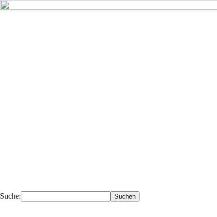
Kompetent - 
Deiner Nähe.
Ihr Fachhändler für Fahrzeugteile, 
Werkstattausrüstung, Werkzeuge.
Suche: