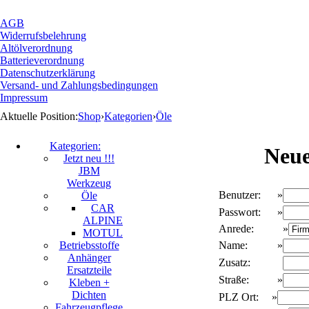
AGB
Widerrufsbelehrung
Altölverordnung
Batterieverordnung
Datenschutzerklärung
Versand- und Zahlungsbedingungen
Impressum
Aktuelle Position:
Shop
›
Kategorien
›
Öle
Kategorien:
Neue
Jetzt neu !!!
JBM
Werkzeug
Benutzer:
»
Öle
CAR
Passwort:
»
ALPINE
Anrede:
»
MOTUL
Name:
»
Betriebsstoffe
Anhänger
Zusatz:
Ersatzteile
Straße:
»
Kleben +
Dichten
PLZ Ort:
»
Fahrzeugpflege