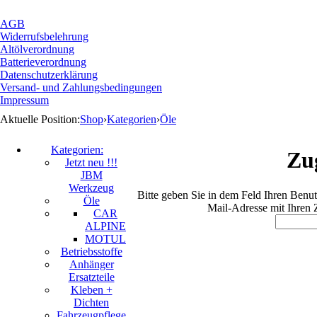
AGB
Widerrufsbelehrung
Altölverordnung
Batterieverordnung
Datenschutzerklärung
Versand- und Zahlungsbedingungen
Impressum
Aktuelle Position:
Shop
›
Kategorien
›
Öle
Kategorien:
Zu
Jetzt neu !!!
JBM
Werkzeug
Bitte geben Sie in dem Feld Ihren Benu
Öle
Mail-Adresse mit Ihren 
CAR
ALPINE
MOTUL
Betriebsstoffe
Anhänger
Ersatzteile
Kleben +
Dichten
Fahrzeugpflege