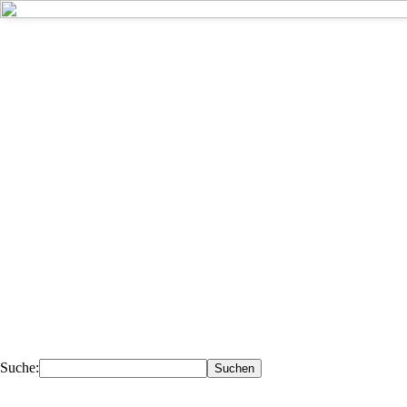
Kompetent - 
Deiner Nähe.
Ihr Fachhändler für Fahrzeugteile, 
Werkstattausrüstung, Werkzeuge.
Suche: