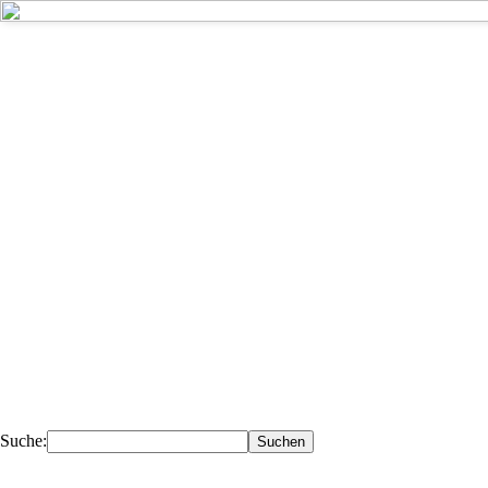
Kompetent - 
Deiner Nähe.
Ihr Fachhändler für Fahrzeugteile, 
Werkstattausrüstung, Werkzeuge.
Suche: