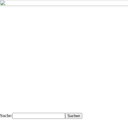
Kompetent - 
Deiner Nähe.
Ihr Fachhändler für Fahrzeugteile, 
Werkstattausrüstung, Werkzeuge.
Suche: