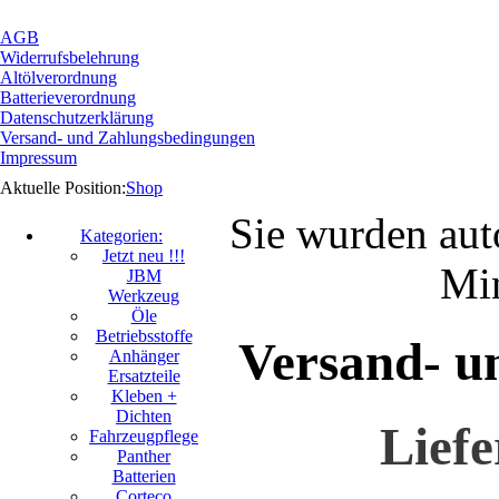
AGB
Widerrufsbelehrung
Altölverordnung
Batterieverordnung
Datenschutzerklärung
Versand- und Zahlungsbedingungen
Impressum
Aktuelle Position:
Shop
Sie wurden aut
Kategorien:
Jetzt neu !!!
Min
JBM
Werkzeug
Öle
Betriebsstoffe
Versand- u
Anhänger
Ersatzteile
Kleben +
Dichten
Lief
Fahrzeugpflege
Panther
Batterien
Corteco