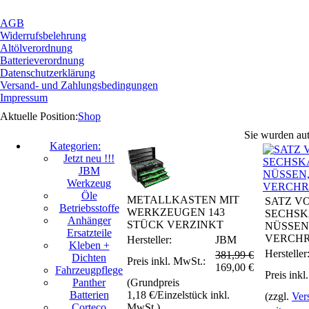
AGB
Widerrufsbelehrung
Altölverordnung
Batterieverordnung
Datenschutzerklärung
Versand- und Zahlungsbedingungen
Impressum
Aktuelle Position:
Shop
Sie wurden aut
Kategorien:
Jetzt neu !!!
JBM
Werkzeug
Öle
METALLKASTEN MIT
SATZ V
Betriebsstoffe
WERKZEUGEN 143
SECHSK
Anhänger
STÜCK VERZINKT
NÜSSEN, 
Ersatzteile
VERCH
Hersteller:
JBM
Kleben +
Hersteller
381,99 €
Dichten
Preis inkl. MwSt.:
169,00
€
Fahrzeugpflege
Preis inkl
Panther
(Grundpreis
Batterien
1,18 €/Einzelstück inkl.
(zzgl.
Ver
Corteco
MwSt.)