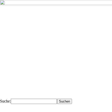
Kompetent - 
Deiner Nähe.
Ihr Fachhändler für Fahrzeugteile, 
Werkstattausrüstung, Werkzeuge.
Suche: