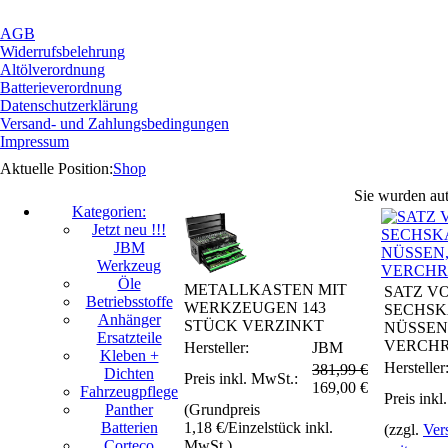
AGB
Widerrufsbelehrung
Altölverordnung
Batterieverordnung
Datenschutzerklärung
Versand- und Zahlungsbedingungen
Impressum
Aktuelle Position:
Shop
Sie wurden aut
Kategorien:
Jetzt neu !!!
JBM
Werkzeug
Öle
METALLKASTEN MIT
SATZ V
Betriebsstoffe
WERKZEUGEN 143
SECHSK
Anhänger
STÜCK VERZINKT
NÜSSEN, 
Ersatzteile
VERCH
Hersteller:
JBM
Kleben +
Hersteller
381,99 €
Dichten
Preis inkl. MwSt.:
169,00
€
Fahrzeugpflege
Preis inkl
Panther
(Grundpreis
Batterien
1,18 €/Einzelstück inkl.
(zzgl.
Ver
Corteco
MwSt.)