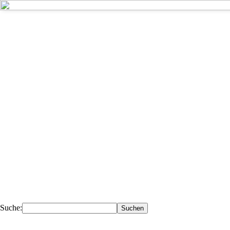
Kompetent - 
Deiner Nähe.
Ihr Fachhändler für Fahrzeugteile, 
Werkstattausrüstung, Werkzeuge.
Suche: