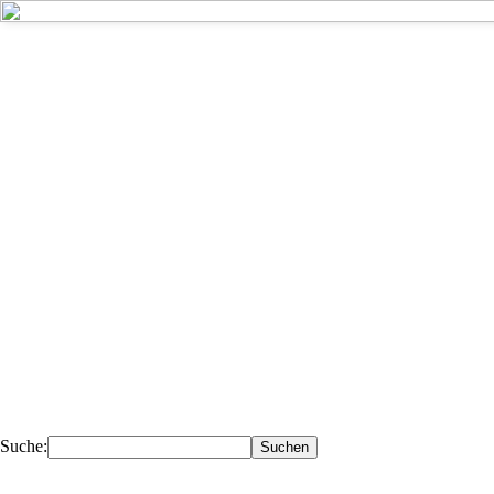
Kompetent - 
Deiner Nähe.
Ihr Fachhändler für Fahrzeugteile, 
Werkstattausrüstung, Werkzeuge.
Suche: