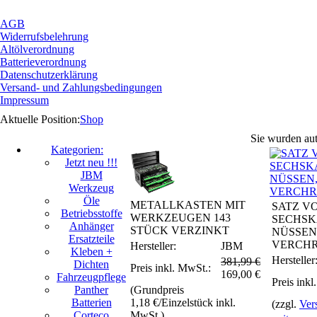
AGB
Widerrufsbelehrung
Altölverordnung
Batterieverordnung
Datenschutzerklärung
Versand- und Zahlungsbedingungen
Impressum
Aktuelle Position:
Shop
Sie wurden aut
Kategorien:
Jetzt neu !!!
JBM
Werkzeug
Öle
METALLKASTEN MIT
SATZ V
Betriebsstoffe
WERKZEUGEN 143
SECHSK
Anhänger
STÜCK VERZINKT
NÜSSEN, 
Ersatzteile
VERCH
Hersteller:
JBM
Kleben +
Hersteller
381,99 €
Dichten
Preis inkl. MwSt.:
169,00
€
Fahrzeugpflege
Preis inkl
Panther
(Grundpreis
Batterien
1,18 €/Einzelstück inkl.
(zzgl.
Ver
Corteco
MwSt.)