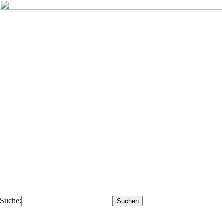
Kompetent - 
Deiner Nähe.
Ihr Fachhändler für Fahrzeugteile, 
Werkstattausrüstung, Werkzeuge.
Suche: